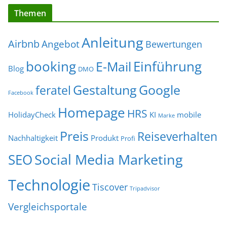
Themen
Anleitung
Airbnb
Angebot
Bewertungen
Einführung
booking
E-Mail
Blog
DMO
Gestaltung
Google
feratel
Facebook
Homepage
HRS
HolidayCheck
KI
mobile
Marke
Preis
Reiseverhalten
Nachhaltigkeit
Produkt
Profi
Social Media Marketing
SEO
Technologie
Tiscover
Tripadvisor
Vergleichsportale