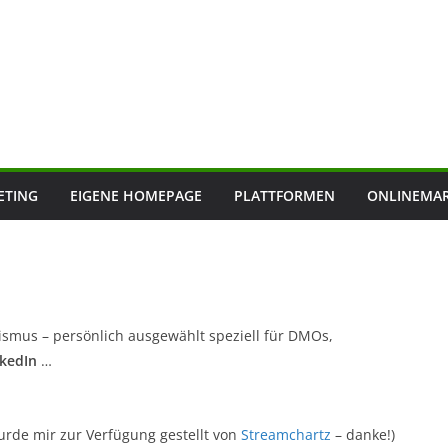
ETING
EIGENE HOMEPAGE
PLATTFORMEN
ONLINEMAR
ismus – persönlich ausgewählt speziell für DMOs,
nkedIn
…
urde mir zur Verfügung gestellt von
Streamchartz
– danke!)