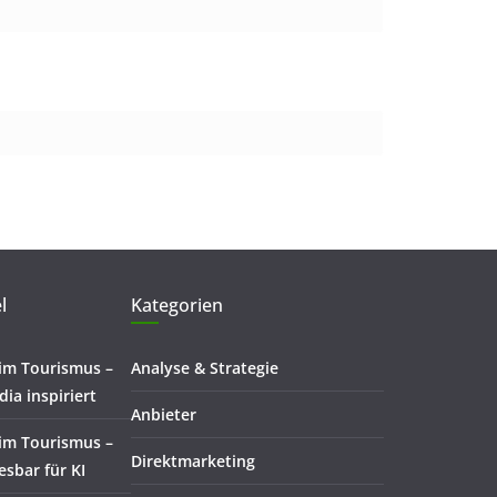
l
Kategorien
 im Tourismus –
Analyse & Strategie
dia inspiriert
Anbieter
 im Tourismus –
Direktmarketing
lesbar für KI