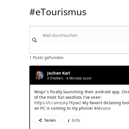
#eTourismus
1
Posts gefunden
Jochen Karl
X (Twitter)
- 6 Monate zuvor
Wispr's finally launching their android app. On
of the most fun waitlists I've seen:
https://t.co/nzory7Kpw2
My favorit dictating too
on PC is coming to my phone!
#AIvoice
Teilen
Info