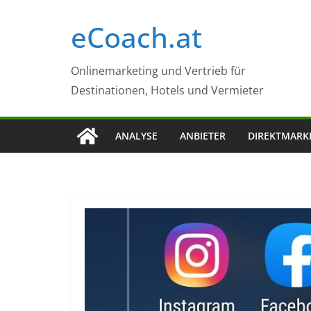
Zum
eCoach.at
Inhalt
springen
Onlinemarketing und Vertrieb für
Destinationen, Hotels und Vermieter
ANALYSE
ANBIETER
DIREKTMARK