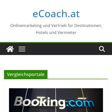
Zum
eCoach.at
Inhalt
springen
Onlinemarketing und Vertrieb für Destinationen,
Hotels und Vermieter
Vergleichsportale