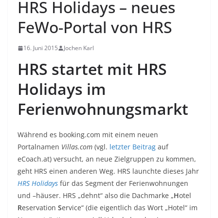
HRS Holidays – neues
FeWo-Portal von HRS
16. Juni 2015
Jochen Karl
HRS startet mit HRS
Holidays im
Ferienwohnungsmarkt
Während es booking.com mit einem neuen
Portalnamen
Villas.com
(vgl.
letzter Beitrag
auf
eCoach.at) versucht, an neue Zielgruppen zu kommen,
geht HRS einen anderen Weg. HRS launchte dieses Jahr
HRS Holidays
für das Segment der Ferienwohnungen
und –häuser. HRS „dehnt“ also die Dachmarke „
H
otel
R
eservation
S
ervice“ (die eigentlich das Wort „Hotel“ im