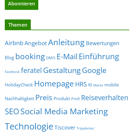
Themen
Anleitung
Airbnb
Angebot
Bewertungen
Einführung
booking
E-Mail
Blog
DMO
Gestaltung
Google
feratel
Facebook
Homepage
HRS
HolidayCheck
KI
mobile
Marke
Preis
Reiseverhalten
Nachhaltigkeit
Produkt
Profi
Social Media Marketing
SEO
Technologie
Tiscover
Tripadvisor