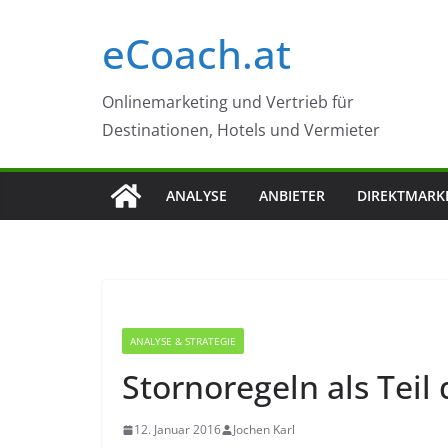
Zum
eCoach.at
Inhalt
springen
Onlinemarketing und Vertrieb für
Destinationen, Hotels und Vermieter
ANALYSE
ANBIETER
DIREKTMARK
ANALYSE & STRATEGIE
Stornoregeln als Teil 
12. Januar 2016
Jochen Karl