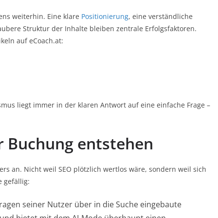
ns weiterhin. Eine klare
Positionierung
, eine verständliche
bere Struktur der Inhalte bleiben zentrale Erfolgsfaktoren.
keln auf eCoach.at:
mus liegt immer in der klaren Antwort auf eine einfache Frage –
r Buchung entstehen
nders an. Nicht weil SEO plötzlich wertlos wäre, sondern weil sich
 gefällig:
ragen seiner Nutzer über in die Suche eingebaute
und bietet mit dem AI‑Mode überhaupt einen