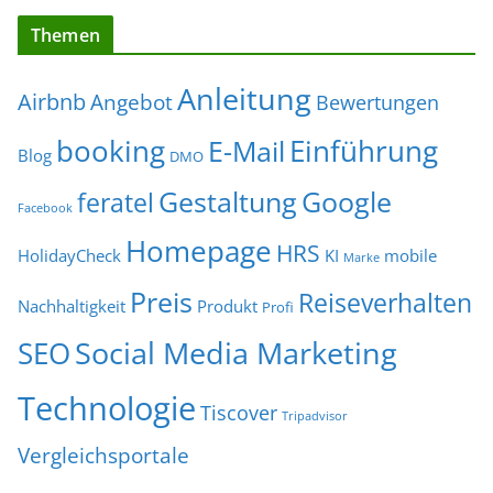
Themen
Anleitung
Airbnb
Angebot
Bewertungen
Einführung
booking
E-Mail
Blog
DMO
Gestaltung
Google
feratel
Facebook
Homepage
HRS
HolidayCheck
KI
mobile
Marke
Preis
Reiseverhalten
Nachhaltigkeit
Produkt
Profi
Social Media Marketing
SEO
Technologie
Tiscover
Tripadvisor
Vergleichsportale