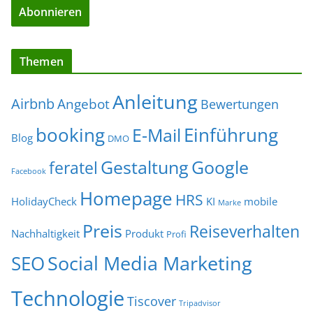
Themen
Anleitung
Airbnb
Angebot
Bewertungen
Einführung
booking
E-Mail
Blog
DMO
Gestaltung
Google
feratel
Facebook
Homepage
HRS
HolidayCheck
KI
mobile
Marke
Preis
Reiseverhalten
Nachhaltigkeit
Produkt
Profi
Social Media Marketing
SEO
Technologie
Tiscover
Tripadvisor