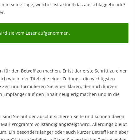
ich in seine Lage, welches ist aktuell das ausschlaggebende?
er.
r wird sie vom Leser aufgenommen.
en für den
Betreff
zu machen. Er ist der erste Schritt zu einer
ich wie in der Titelzeile einer Zeitung – die wichtigsten
e Zeit und formulieren Sie einen klaren, dennoch kurzen
 den Empfänger auf den Inhalt neugierig machen und in die
hen sind Sie auf der absolut sicheren Seite und können davon
-Mail-Programm vollständig angezeigt wird. Allerdings bleibt
raum. Ein besonders langer oder auch kurzer Betreff kann aber
Ihrer Gäste aufzufallen. Nützen Sie am besten Tools wie den