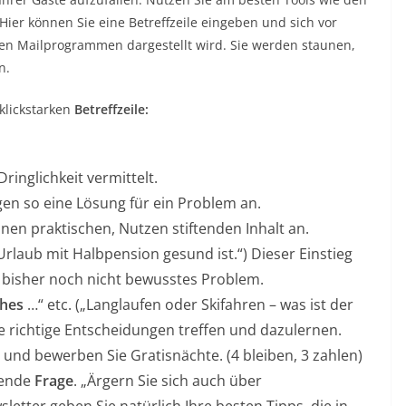
 Hier können Sie eine Betreffzeile eingeben und sich vor
nen Mailprogrammen dargestellt wird. Sie werden staunen,
n.
klickstarken
Betreffzeile:
ringlichkeit vermittelt.
gen so eine Lösung für ein Problem an.
nen praktischen, Nutzen stiftenden Inhalt an.
rlaub mit Halbpension gesund ist.“) Dieser Einstieg
n bisher noch nicht bewusstes Problem.
hes
…“ etc. („Langlaufen oder Skifahren – was ist der
 richtige Entscheidungen treffen und dazulernen.
“ und bewerben Sie Gratisnächte. (4 bleiben, 3 zahlen)
erende
Frage
. „Ärgern Sie sich auch über
etter geben Sie natürlich Ihre besten Tipps, die in