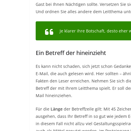
Gast bei Ihnen Nächtigen sollte. Versetzen Sie s
Und ordnen Sie alles andere dem Leitthema unt
Je klarer ihre Botschaft, desto ehe
Ein Betreff der hineinzieht
Es kann nicht schaden, sich jetzt schon Gedank
E-Mail, die auch gelesen wird. Hier sollten – ähnl
Fakten den Leser erreichen. Nehmen Sie sich di
Betreff der mit Ihrem Leitthema spielt. Er soll
Mail hineinziehen.
Für die
Länge
der Betreffzeile gilt: Mit 45 Zeic
ausgehen, dass Ihr Betreff in so gut wie jedem E
in diesem Fall nicht allzu viel Gestaltungsspiel
auch als Mittel genutzt werden, im Posteingang 