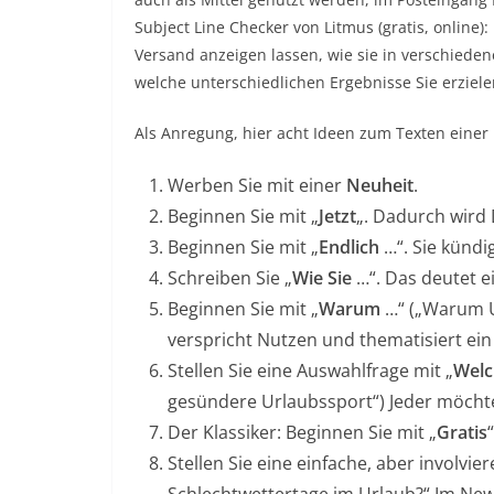
Subject Line Checker von Litmus (gratis, online):
Versand anzeigen lassen, wie sie in verschiede
welche unterschiedlichen Ergebnisse Sie erziele
Als Anregung, hier acht Ideen zum Texten einer 
Werben Sie mit einer
Neuheit
.
Beginnen Sie mit „
Jetzt
„. Dadurch wird D
Beginnen Sie mit „
Endlich
…“. Sie kündi
Schreiben Sie „
Wie Sie
…“. Das deutet ei
Beginnen Sie mit „
Warum
…“ („Warum U
verspricht Nutzen und thematisiert ei
Stellen Sie eine Auswahlfrage mit „
Welc
gesündere Urlaubssport“) Jeder möchte
Der Klassiker: Beginnen Sie mit „
Gratis
Stellen Sie eine einfache, aber involvi
Schlechtwettertage im Urlaub?“ Im Newsl