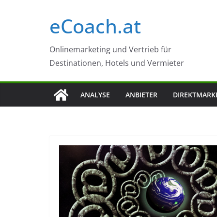
Zum
eCoach.at
Inhalt
springen
Onlinemarketing und Vertrieb für
Destinationen, Hotels und Vermieter
ANALYSE
ANBIETER
DIREKTMARK