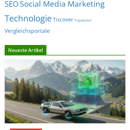
Social Media Marketing
SEO
Technologie
Tiscover
Tripadvisor
Vergleichsportale
Neueste Artikel